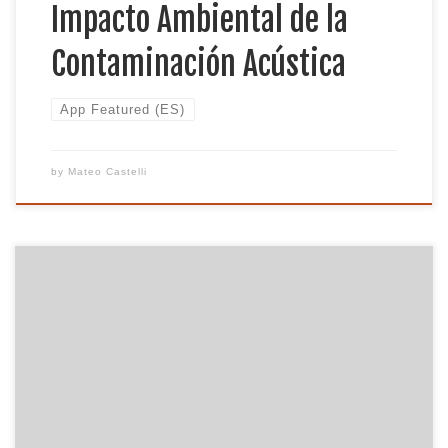
Impacto Ambiental de la
Contaminación Acústica
App Featured (ES)
by
Mateo Castelli
El Proyecto Ruido reúne los objetivos de promover
la ciencia y promover la equidad. Nuestro equipo
lleva a cabo la Investigación Participativa Basada en
la Comunidad (CBPR), que es un método de
investigación llevado a cabo a nivel de la comunidad
al comprometerse con individuos y organizaciones
en la comunidad […]