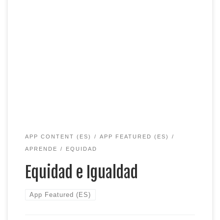
Equidad e igualdad son dos términos que se utilizan
con frecuencia en el trabajo de justicia, equidad,
inclusión y diversidad. Ambos términos giran en
torno a las necesidades individuales y de la
población, y los recursos que satisfacen esas
necesidades. Aunque pueden sonar similares, hay
algunas diferencias clave que es […]
APP CONTENT (ES)
APP FEATURED (ES)
APRENDE
EQUIDAD
Equidad e Igualdad
App Featured (ES)