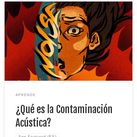
El concepto de contaminación acústica es
fundamental para el proyecto DE RUIDO. Un
objetivo primordial de nuestro trabajo es
contrarrestar los efectos adversos de la
contaminación acústica, especialmente en las
comunidades más vulnerables a esta
contaminación. Como tal, es importante definir la
contaminación acústica, ya que no podemos
abordar adecuadamente […]
APRENDE
¿Qué es la Contaminación
Acústica?
App Featured (ES)