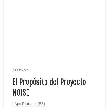
El propósito del proyecto NOISE está escrito en
las primeras páginas de nuestro informe NSF
2019, que afirma: “El objetivo de nuestro proyecto
dirigido por la comunidad… es co-crear un
proyecto nacional de ciencia comunitaria centrado
en la contaminación acústica con el objetivo de
aumentar la inclusión y equidad en […]
APRENDE
El Propósito del Proyecto
NOISE
App Featured (ES)