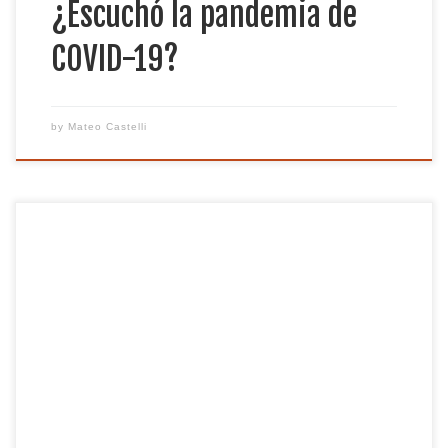
¿Escuchó la pandemia de
COVID-19?
by
Mateo Castelli
¿Alguna vez le han dicho que recicle o el plástico
terminará en el océano? ¿O ha visto anuncios que
decían que estaba desperdiciando demasiada
energía solo porque olvidó apagar el interruptor de
la luz? Si es así, ha escuchado excelentes ejemplos
de acciones individuales. La acción individual, en el
contexto […]