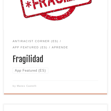
sensibilidad y/o cierre ante el cambio o la
confrontación. Aplicamos este código cuando las
personas demuestran estos comportamientos en
reacción a discusiones sobre raza […]
ANTIRACIST CORNER (ES)
APP FEATURED (ES)
APRENDE
Fragilidad
App Featured (ES)
by
Mateo Castelli