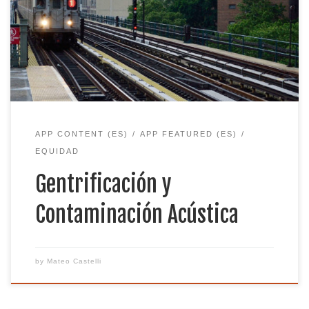
por la calle. Puede ayudar a mantener sistemas de
opresión como la gentificación y hacer que las
personas de color de bajos ingresos se enfrenten al
riesgo de perder su hogar, negocios y cultura. […]
APP CONTENT (ES)
APP FEATURED (ES)
EQUIDAD
Gentrificación y
Contaminación Acústica
by
Mateo Castelli