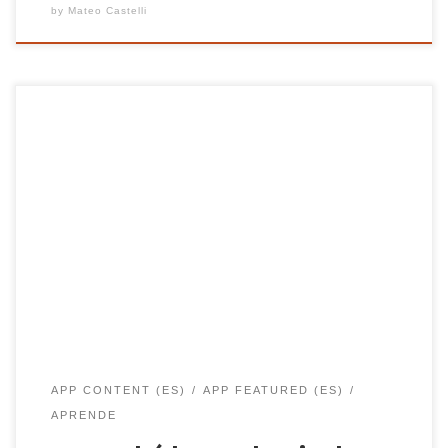
by
Mateo Castelli
La pandemia de COVID-19 ha cambiado nuestra
forma de vida en cuestión de meses. Más de un año
después, todavía estamos experimentando la
pandemia y sus impactos. Desde la pérdida de
muchos seres queridos hasta la disminución de las
emisiones de carbono, el efecto de la pandemia
alcanza a muchos […]
APP CONTENT (ES)
APP FEATURED (ES)
APRENDE