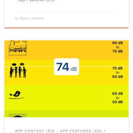
by
Mateo Castelli
La contaminación acústica puede manifestarse de
muchas maneras como hablar, transportar o
construir. Estas diferentes formas de
contaminación acústica se relacionan con
diferentes rangos de niveles de sonido. Los niveles
sonoros se miden en decibelios, que pueden oscilar
entre 0 y más de 120. Los decibelios se calculan
utilizando medidores […]
APP CONTENT (ES)
APP FEATURED (ES)