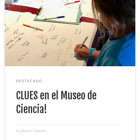
CLUES a estado trabajando duro para informar a su
comunidad de la contaminación acústica! Tanya y
los Colaboradores Comunitarios de Ciencia en esta
organización crearon actividades para el Día de
Jóvenes en la Ciencia en el Museo de Ciencia.
Usando actividades interactivas el equipo de
CLUES educaron y involucraron a […]
DESTACADO
CLUES en el Museo de
Ciencia!
by
Mateo Castelli