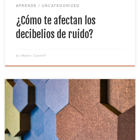
APRENDE
UNCATEGORIZED
¿Cómo te afectan los
decibelios de ruido?
by
Mateo Castelli
La perspectiva dominante en la sociedad es blanca
(y generalmente de una clase socioeconómica más
alta), lo que significa que casi todos los aspectos de
la sociedad se hacen pensando en ellos. Esto
significa que muchas soluciones a los problemas de
la sociedad se basan en los estilos de vida […]