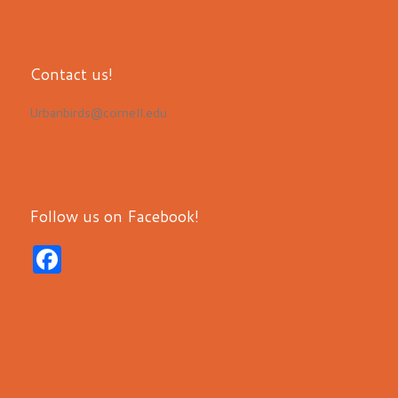
Contact us!
Urbanbirds@cornell.edu
Follow us on Facebook!
F
a
c
e
b