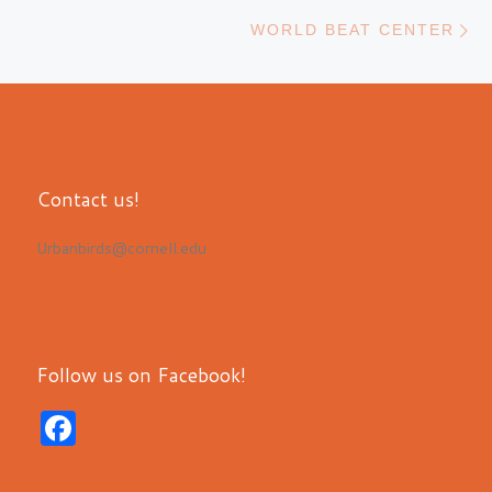
N
WORLD BEAT CENTER
Contact us!
Urbanbirds@cornell.edu
Follow us on Facebook!
F
a