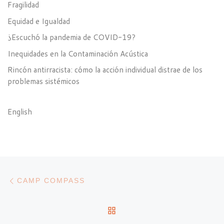
Fragilidad
Equidad e Igualdad
¿Escuchó la pandemia de COVID-19?
Inequidades en la Contaminación Acústica
Rincón antirracista: cómo la acción individual distrae de los
problemas sistémicos
English
Post navigation
Previous post
CAMP COMPASS
BACK TO POST LIST