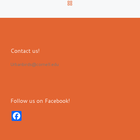
BACK TO POST LIST
Contact us!
Urbanbirds@cornell.edu
Follow us on Facebook!
F
a
c