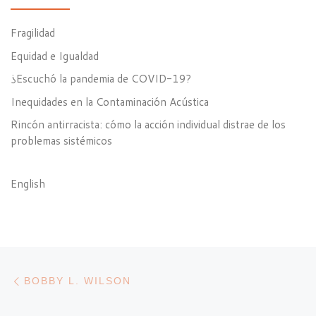
Fragilidad
Equidad e Igualdad
¿Escuchó la pandemia de COVID-19?
Inequidades en la Contaminación Acústica
Rincón antirracista: cómo la acción individual distrae de los
problemas sistémicos
English
Post navigation
Previous post
BOBBY L. WILSON