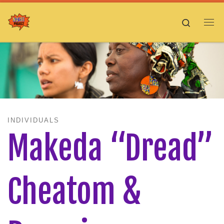
Skip to content
Search
Me
INDIVIDUALS
Makeda “Dread”
Cheatom &