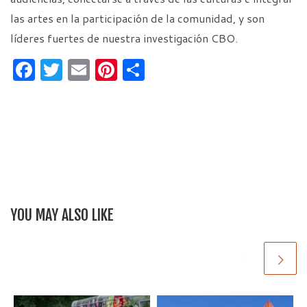
las artes en la participación de la comunidad, y son
líderes fuertes de nuestra investigación CBO.
F
T
E
Pi
S
a
w
m
nt
h
c
itt
ai
er
ar
e
er
l
es
e
b
t
o
o
YOU MAY ALSO LIKE
k