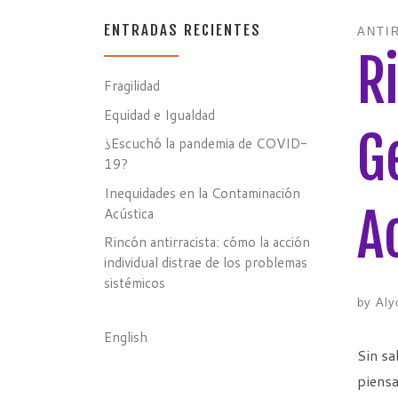
ENTRADAS RECIENTES
ANTI
R
Fragilidad
Equidad e Igualdad
G
¿Escuchó la pandemia de COVID-
19?
Inequidades en la Contaminación
A
Acústica
Rincón antirracista: cómo la acción
individual distrae de los problemas
sistémicos
by
Aly
English
Sin sa
piensa