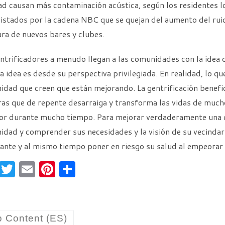
ad causan más contaminación acústica, según los residentes 
istados por la cadena NBC que se quejan del aumento del rui
ra de nuevos bares y clubes.
ntrificadores a menudo llegan a las comunidades con la idea 
a idea es desde su perspectiva privilegiada. En realidad, lo q
dad que creen que están mejorando. La gentrificación benefic
as que de repente desarraiga y transforma las vidas de mucho
lor durante mucho tiempo. Para mejorar verdaderamente una 
dad y comprender sus necesidades y la visión de su vecindari
nte y al mismo tiempo poner en riesgo su salud al empeorar 
F
T
E
Pi
S
a
w
m
nt
h
c
itt
ai
er
ar
e
er
l
es
e
 Content (ES)