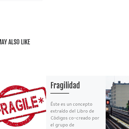
b
t
o
o
k
AY ALSO LIKE
Fragilidad
Éste es un concepto
extraído del Libro de
Códigos co-creado por
el grupo de