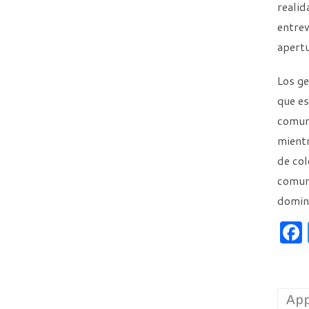
realid
entrev
apertu
Los ge
que es
comuni
mientr
de co
comuni
domina
App