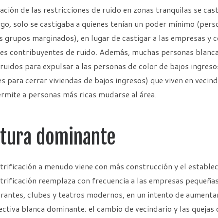
lación de las restricciones de ruido en zonas tranquilas se ca
o, solo se castigaba a quienes tenían un poder mínimo (perso
s grupos marginados), en lugar de castigar a las empresas y 
es contribuyentes de ruido. Además, muchas personas blancas
ruidos para expulsar a las personas de color de bajos ingreso
s para cerrar viviendas de bajos ingresos) que viven en vecin
rmite a personas más ricas mudarse al área.
ltura dominante
trificación a menudo viene con más construcción y el establ
trificación reemplaza con frecuencia a las empresas pequeña
rantes, clubes y teatros modernos, en un intento de aumentar e
ctiva blanca dominante; el cambio de vecindario y las quejas 