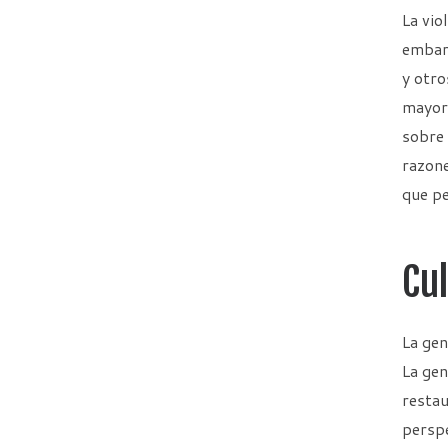
La vio
embarg
y otro
mayor
sobre 
razone
que pe
Cu
La gen
La gen
restau
perspe