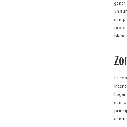
gentri
un aum
compra
propie
blanca
Zo
La con
intent
hogar 
con la
princi
comun